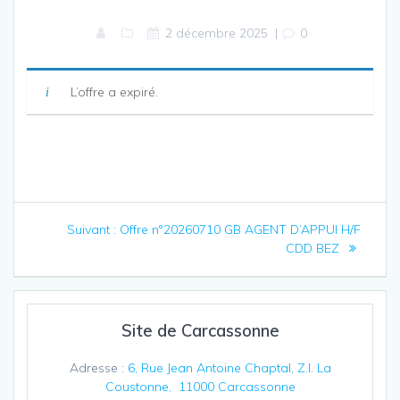
2 décembre 2025
|
0
L’offre a expiré.
Navigation
Article
Suivant :
Offre n°20260710 GB AGENT D’APPUI H/F
de
suivant
CDD BEZ
:
l’article
Site de Carcassonne
Adresse :
6, Rue Jean Antoine Chaptal, Z.I. La
Coustonne, 11000 Carcassonne