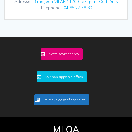
Adresse :
3 rue Jean VILAR 11200 Lézignan-Corbières
Téléphone :
04 68 27 58 80
Notre score egapro
Voir nos appels d'offres
Politique de confidentialité
MLOA