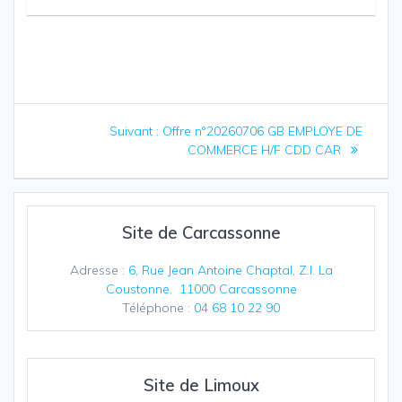
Navigation
Article
Suivant :
Offre n°20260706 GB EMPLOYE DE
de
suivant
COMMERCE H/F CDD CAR
:
l’article
Site de Carcassonne
Adresse :
6, Rue Jean Antoine Chaptal, Z.I. La
Coustonne, 11000 Carcassonne
Téléphone :
04 68 10 22 90
Site de Limoux