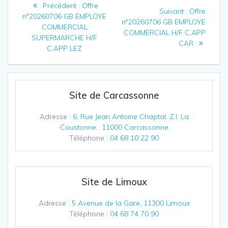
Article
Précédent :
Offre
Article
Suivant :
Offre
de
précédent
n°20260706 GB EMPLOYE
suivant
n°20260706 GB EMPLOYE
:
COMMERCIAL
:
COMMERCIAL H/F C.APP
l’article
SUPERMARCHE H/F
CAR
C.APP LEZ
Site de Carcassonne
Adresse :
6, Rue Jean Antoine Chaptal, Z.I. La
Coustonne, 11000 Carcassonne
Téléphone :
04 68 10 22 90
Site de Limoux
Adresse :
5 Avenue de la Gare, 11300 Limoux
Téléphone :
04 68 74 70 90