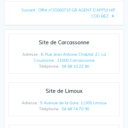
Navigation
Article
Suivant :
Offre n°20260710 GB AGENT D’APPUI H/F
de
suivant
CDD BEZ
:
l’article
Site de Carcassonne
Adresse :
6, Rue Jean Antoine Chaptal, Z.I. La
Coustonne, 11000 Carcassonne
Téléphone :
04 68 10 22 90
Site de Limoux
Adresse :
5 Avenue de la Gare, 11300 Limoux
Téléphone :
04 68 74 70 90