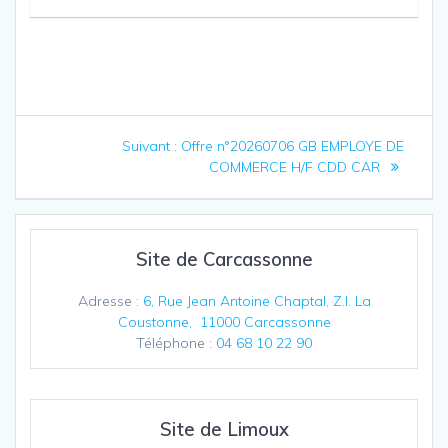
Navigation
Article
Suivant :
Offre n°20260706 GB EMPLOYE DE
de
suivant
COMMERCE H/F CDD CAR
:
l’article
Site de Carcassonne
Adresse :
6, Rue Jean Antoine Chaptal, Z.I. La
Coustonne, 11000 Carcassonne
Téléphone :
04 68 10 22 90
Site de Limoux