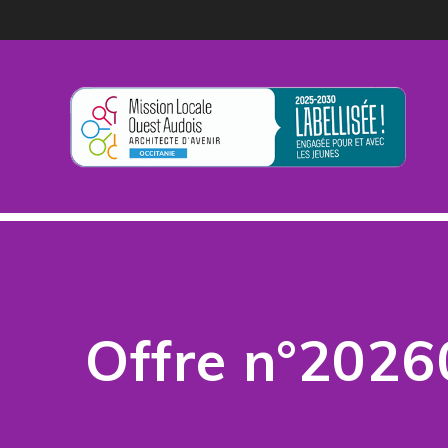
Passer
au
contenu
Offre n°202