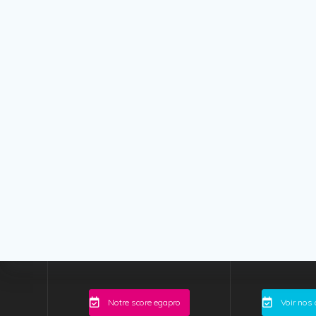
Notre score egapro
Voir nos 