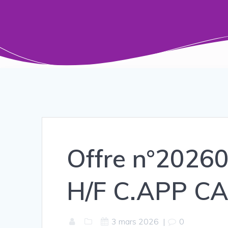
Offre n°202
H/F C.APP C
3 mars 2026
|
0