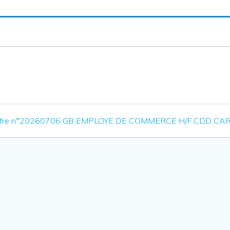
ticle
ffre n°20260706 GB EMPLOYE DE COMMERCE H/F CDD CA
ivant