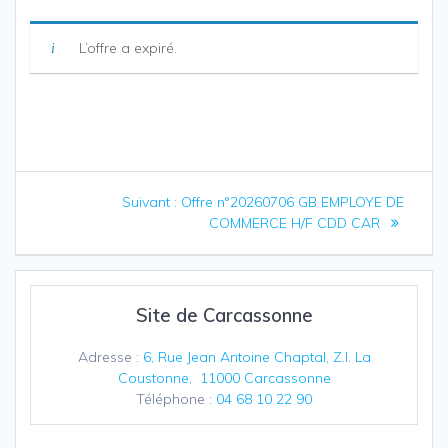
L’offre a expiré.
Navigation
Article
Suivant :
Offre n°20260706 GB EMPLOYE DE
de
suivant
COMMERCE H/F CDD CAR
:
l’article
Site de Carcassonne
Adresse :
6, Rue Jean Antoine Chaptal, Z.I. La
Coustonne, 11000 Carcassonne
Téléphone :
04 68 10 22 90