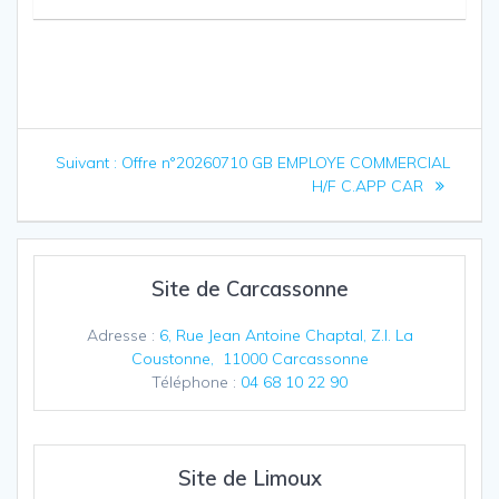
Navigation
Article
Suivant :
Offre n°20260710 GB EMPLOYE COMMERCIAL
de
suivant
H/F C.APP CAR
:
l’article
Site de Carcassonne
Adresse :
6, Rue Jean Antoine Chaptal, Z.I. La
Coustonne, 11000 Carcassonne
Téléphone :
04 68 10 22 90
Site de Limoux