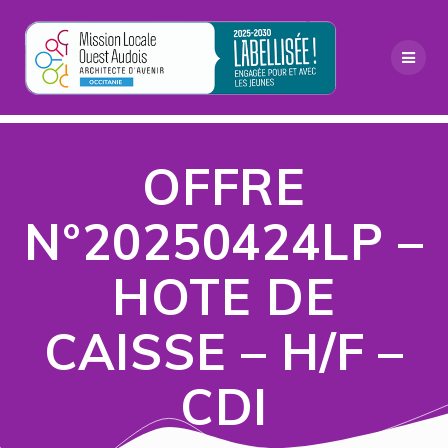
Passer
au
contenu
OFFRE
N°20250424LP –
HOTE DE
CAISSE – H/F –
CDI