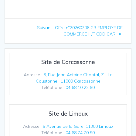
Navigation
Article
Suivant :
Offre n°20260706 GB EMPLOYE DE
de
suivant
COMMERCE H/F CDD CAR
:
l’article
Site de Carcassonne
Adresse :
6, Rue Jean Antoine Chaptal, Z.I. La
Coustonne, 11000 Carcassonne
Téléphone :
04 68 10 22 90
Site de Limoux
Adresse :
5 Avenue de la Gare, 11300 Limoux
Téléphone :
04 68 74 70 90